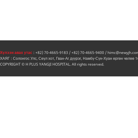
Хүлээн авах утас
: +82) 70-4665-9183 / +82) 70-4665-9400 / himc@newyjh.co
ХАЯГ : Солонгос Улс, Сөүл хот, Гван-Аг дүүрэг, Намбү-Сүн-Хуан өргөн чөлөө 
COPYRIGHT © H PLUS YANGJI HOSPITAL. All rights reserved.