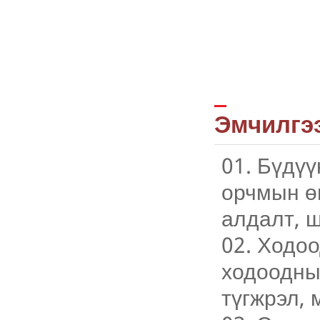
Эмчилгээ
01. Бүдү
орчмын өв
алдалт, 
02. Ходоо
ходоодны
түгжрэл, 