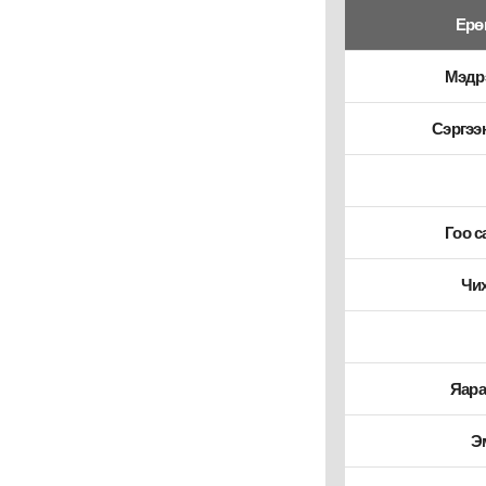
Ерө
Мэдрэ
Сэргээн
Гоо с
Чих
Яара
Э