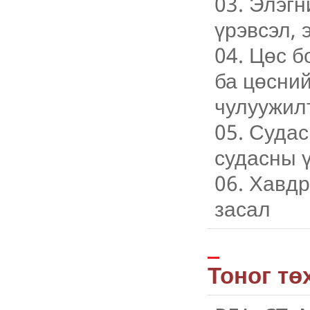
03. Элэгн
үрэвсэл, 
04. Цөс б
ба цөсний
чулуужилт
05. Судас
судасны ү
06. Хавдр
засал
Тоног тө