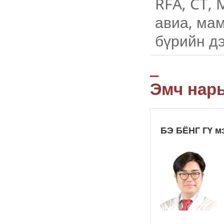
RFA, CT, 
авиа, ма
бүрийн д
Эмч нар
БЭ БЁНГ ГҮ м