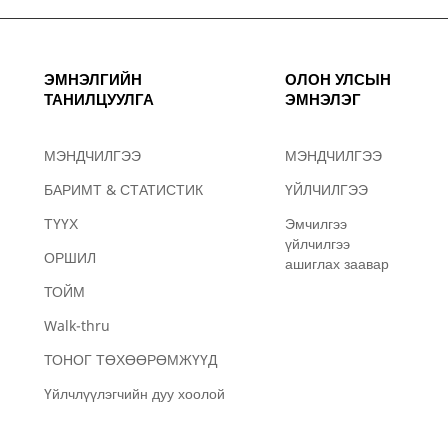
ЭМНЭЛГИЙН
ОЛОН УЛСЫН
ТАНИЛЦУУЛГА
ЭМНЭЛЭГ
МЭНДЧИЛГЭЭ
МЭНДЧИЛГЭЭ
БАРИМТ & СТАТИСТИК
ҮЙЛЧИЛГЭЭ
ТҮҮХ
Эмчилгээ
үйлчилгээ
ОРШИЛ
ашиглах заавар
ТОЙМ
Walk-thru
ТОНОГ ТӨХӨӨРӨМЖҮҮД
Үйлчлүүлэгчийн дуу хоолой