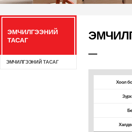
ЭМЧИЛГЭЭНИЙ
ЭМЧИЛ
ТАСАГ
ЭМЧИЛГЭЭНИЙ ТАСАГ
Хоол бо
Зүрх
Бө
Халдв