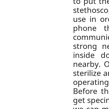
to put th
stethosco
use in or
phone th
communic
strong n
inside d
nearby. O
sterilize 
operating 
Before t
get speci
we can m