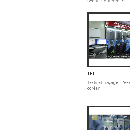
‘What is different?’
TF1
Tests et traçage : l'e
coréen