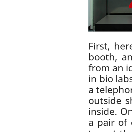
First, he
booth, a
from an id
in bio la
a telepho
outside 
inside. O
a pair of