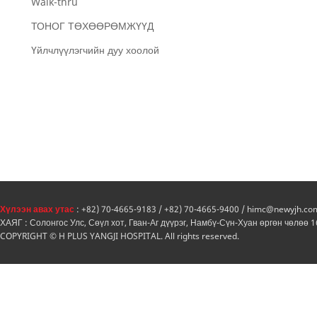
Walk-thru
ТОНОГ ТӨХӨӨРӨМЖҮҮД
Үйлчлүүлэгчийн дуу хоолой
Хүлээн авах утас
: +82) 70-4665-9183 / +82) 70-4665-9400 / himc@newyjh.co
ХАЯГ : Солонгос Улс, Сөүл хот, Гван-Аг дүүрэг, Намбү-Сүн-Хуан өргөн чөлөө 
COPYRIGHT © H PLUS YANGJI HOSPITAL. All rights reserved.