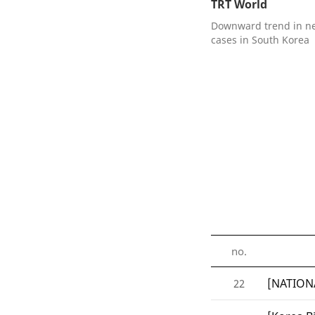
TRT World
Downward trend in n
cases in South Korea
no.
[NATIONA
22