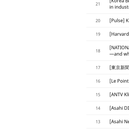
[Korea B
21
in indust
[Pulse] 
20
[Harvard
19
[NATIONA
18
—and why
[東京新
17
[Le Point
16
[ANTV Kli
15
[Asah
14
[Asah
13