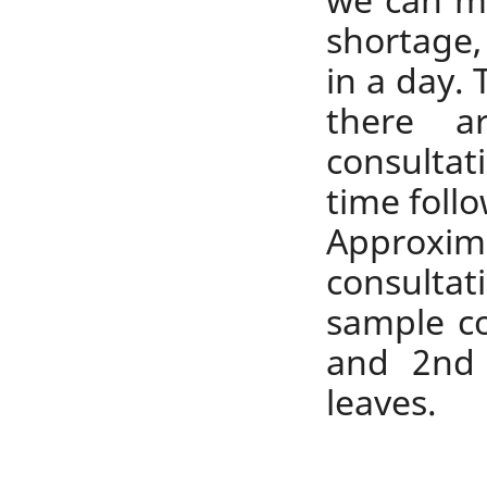
shortage,
in a day. 
there a
consulta
time follo
Approxim
consulta
sample co
and 2nd s
leaves.