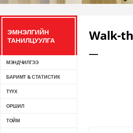
ЭМНЭЛГИЙН
Walk-t
ТАНИЛЦУУЛГА
МЭНДЧИЛГЭЭ
БАРИМТ & СТАТИСТИК
ТҮҮХ
ОРШИЛ
ТОЙМ