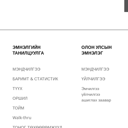
ЭМНЭЛГИЙН
ОЛОН УЛСЫН
ТАНИЛЦУУЛГА
ЭМНЭЛЭГ
МЭНДЧИЛГЭЭ
МЭНДЧИЛГЭЭ
БАРИМТ & СТАТИСТИК
ҮЙЛЧИЛГЭЭ
ТҮҮХ
Эмчилгээ
үйлчилгээ
ОРШИЛ
ашиглах заавар
ТОЙМ
Walk-thru
ТОНОГ ТӨХӨӨРӨМЖҮҮД