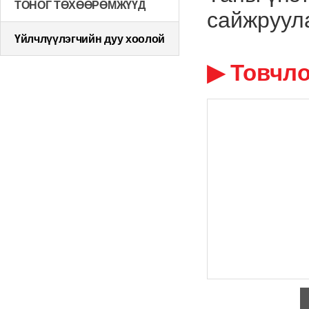
ТОНОГ ТӨХӨӨРӨМЖҮҮД
сайжруула
Үйлчлүүлэгчийн дуу хоолой
▶ Товчло