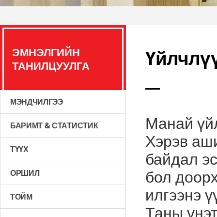
ЭМНЭЛГИЙН
Үйлчлүү
ТАНИЛЦУУЛГА
МЭНДЧИЛГЭЭ
Манай үй
БАРИМТ & СТАТИСТИК
Хэрэв аши
ТҮҮХ
байдал э
бол доорх
ОРШИЛ
илгээнэ ү
ТОЙМ
Таны үнэт