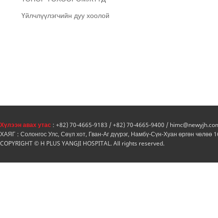
Үйлчлүүлэгчийн дуу хоолой
Хүлээн авах утас
: +82) 70-4665-9183 / +82) 70-4665-9400 / himc@newyjh.co
ХАЯГ : Солонгос Улс, Сөүл хот, Гван-Аг дүүрэг, Намбү-Сүн-Хуан өргөн чөлөө 
COPYRIGHT © H PLUS YANGJI HOSPITAL. All rights reserved.