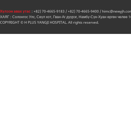
Хүлээн авах утас
: +82) 70-4665-9183 / +82) 70-4665-9400 / himc@newyjh.co
ХАЯГ : Солонгос Улс, Сөүл хот, Гван-Аг дүүрэг, Намбү-Сүн-Хуан өргөн чөлөө 
COPYRIGHT © H PLUS YANGJI HOSPITAL. All rights reserved.