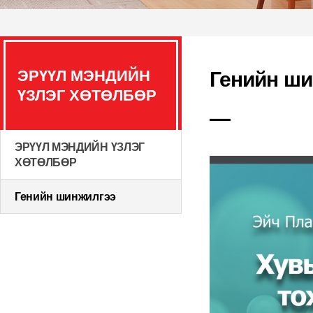
ЭРҮҮЛ МЭНДИЙН
Генийн ш
ҮЗЛЭГ ХӨТӨЛБӨР
ЭРҮҮЛ МЭНДИЙН ҮЗЛЭГ
ХӨТӨЛБӨР
Генийн шинжилгээ