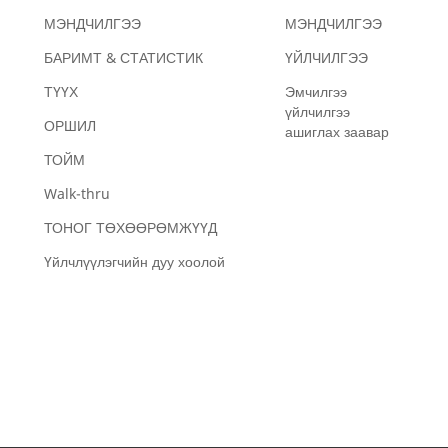
МЭНДЧИЛГЭЭ
МЭНДЧИЛГЭЭ
БАРИМТ & СТАТИСТИК
ҮЙЛЧИЛГЭЭ
ТҮҮХ
Эмчилгээ
үйлчилгээ
ОРШИЛ
ашиглах заавар
ТОЙМ
Walk-thru
ТОНОГ ТӨХӨӨРӨМЖҮҮД
Үйлчлүүлэгчийн дуу хоолой