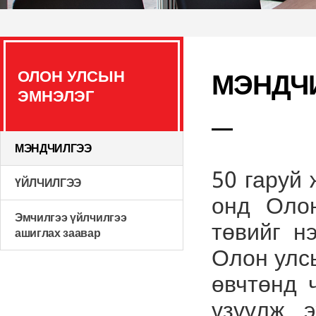
ОЛОН УЛСЫН
МЭНДЧ
ЭМНЭЛЭГ
МЭНДЧИЛГЭЭ
50 гаруй
ҮЙЛЧИЛГЭЭ
онд Олон
Эмчилгээ үйлчилгээ
төвийг н
ашиглах заавар
Олон улсы
өвчтөнд 
үзүүлж 