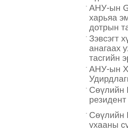
АНУ-ын G
харьяа э
дотрын т
Зэвсэгт х
анагаах 
тасгийн э
АНУ-ын Х
Удирдлаг
Сөүлийн 
резидент
Сөүлийн 
ухааны су