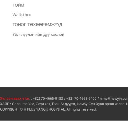
ТОЙМ
Walk-thru
ТОНОГ ТӨХӨӨРӨМЖҮҮД
Үйлчлүүлэгчийн дуу хоолой
Хүлээн авах утас
: +82) 70-4665-9183 / +82) 70-4665-9400 / himc@newyjh.co
ХАЯГ : Солонгос Улс, Сөүл хот, Гван-Аг дүүрэг, Намбү-Сүн-Хуан өргөн чөлөө 
COPYRIGHT © H PLUS YANGJI HOSPITAL. All rights reserved.