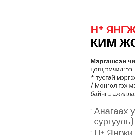
+
H
ЯНГЖ
КИМ Ж
Мэргэшсэн чи
цогц эмчилгээ
* тусгай мэргэ
/ Монгол гэх м
байнга ажилла
Анагаах 
сургууль)
H
Янгжи 
+