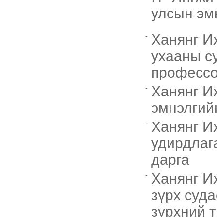
улсын эм
Ханянг И
ухааны с
професс
Ханянг И
эмнэлгий
Ханянг И
удирдлаг
дарга
Ханянг И
зүрх суда
зүрхний 