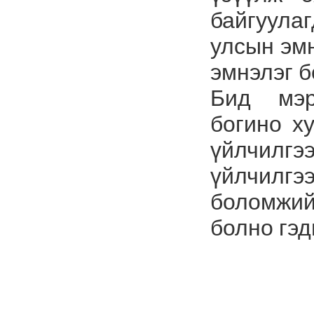
байгуул
улсын эмн
эмнэлэг б
Бид мэр
богино х
үйлчилгээ
үйлчилгээ
боломжий
болно гэд