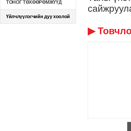
ТОНОГ ТӨХӨӨРӨМЖҮҮД
сайжруула
Үйлчлүүлэгчийн дуу хоолой
▶ Товчло