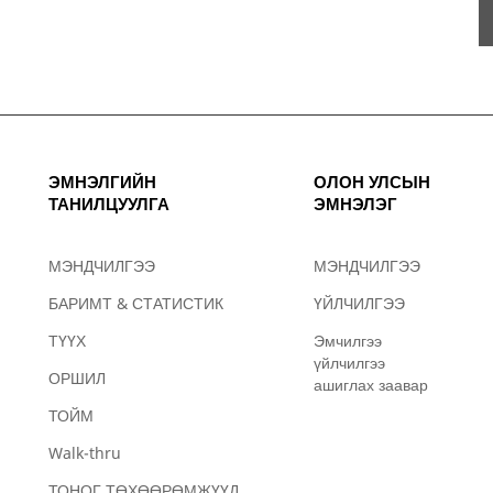
ЭМНЭЛГИЙН
ОЛОН УЛСЫН
ТАНИЛЦУУЛГА
ЭМНЭЛЭГ
МЭНДЧИЛГЭЭ
МЭНДЧИЛГЭЭ
БАРИМТ & СТАТИСТИК
ҮЙЛЧИЛГЭЭ
ТҮҮХ
Эмчилгээ
үйлчилгээ
ОРШИЛ
ашиглах заавар
ТОЙМ
Walk-thru
ТОНОГ ТӨХӨӨРӨМЖҮҮД