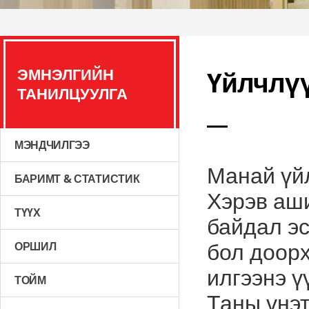
ЭМНЭЛГИЙН
Үйлчлүү
ТАНИЛЦУУЛГА
МЭНДЧИЛГЭЭ
Манай үй
БАРИМТ & СТАТИСТИК
Хэрэв аши
ТҮҮХ
байдал э
бол доорх
ОРШИЛ
илгээнэ ү
ТОЙМ
Таны үнэт