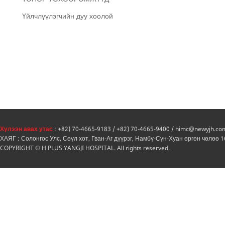
Үйлчлүүлэгчийн дуу хоолой
Хүлээн авах утас
: +82) 70-4665-9183 / +82) 70-4665-9400 / himc@newyjh.co
ХАЯГ : Солонгос Улс, Сөүл хот, Гван-Аг дүүрэг, Намбү-Сүн-Хуан өргөн чөлөө 
COPYRIGHT © H PLUS YANGJI HOSPITAL. All rights reserved.