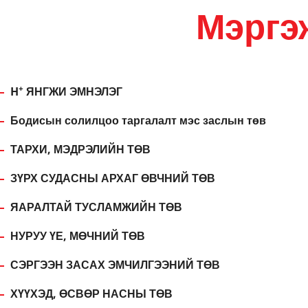
Мэргэ
+
H
ЯНГЖИ ЭМНЭЛЭГ
Бодисын солилцоо таргалалт мэс заслын төв
ТАРХИ, МЭДРЭЛИЙН ТӨВ
ЗҮРХ СУДАСНЫ АРХАГ ӨВЧНИЙ ТӨВ
ЯАРАЛТАЙ ТУСЛАМЖИЙН ТӨВ
НУРУУ ҮЕ, МӨЧНИЙ ТӨВ
СЭРГЭЭН ЗАСАХ ЭМЧИЛГЭЭНИЙ ТӨВ
ХҮҮХЭД, ӨСВӨР НАСНЫ ТӨВ