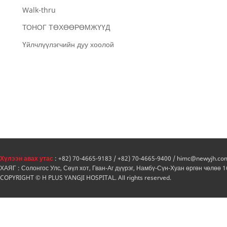
Walk-thru
ТОНОГ ТӨХӨӨРӨМЖҮҮД
Үйлчлүүлэгчийн дуу хоолой
Хүлээн авах утас
: +82) 70-4665-9183 / +82) 70-4665-9400 / himc@newyjh.co
ХАЯГ : Солонгос Улс, Сөүл хот, Гван-Аг дүүрэг, Намбү-Сүн-Хуан өргөн чөлөө 
COPYRIGHT © H PLUS YANGJI HOSPITAL. All rights reserved.